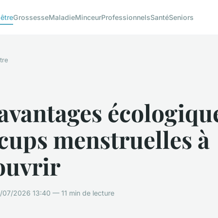
être
Grossesse
Maladie
Minceur
Professionnels
Santé
Seniors
tre
avantages écologiqu
cups menstruelles à
ouvrir
/07/2026 13:40 — 11 min de lecture