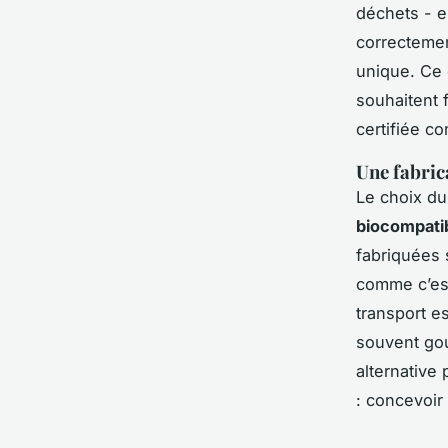
déchets - e
correctemen
unique. Ce 
souhaitent 
certifiée 
Une fabric
Le choix du
biocompati
fabriquées 
comme c’est
transport e
souvent gou
alternative 
: concevoir