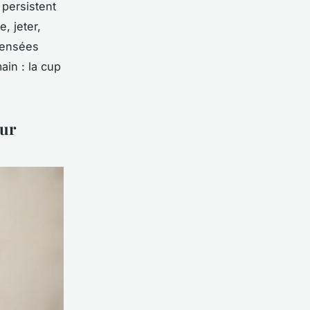
 persistent
, jeter,
pensées
ain : la cup
our