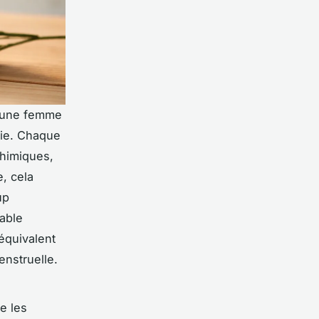
, une femme
vie. Chaque
chimiques,
e, cela
up
sable
équivalent
nstruelle.
e les