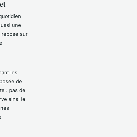
et
quotidien
aussi une
é repose sur
te
ant les
omposée de
te : pas de
ve ainsi le
ines
e