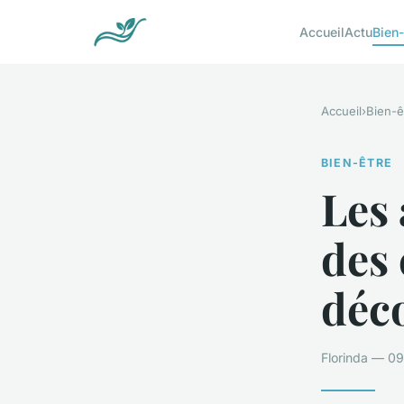
Accueil
Actu
Bien-
Accueil
›
Bien-ê
BIEN-ÊTRE
Les 
des 
déc
Florinda — 09