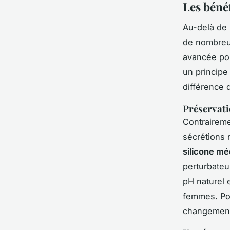
Les bénéf
Au-delà de 
de nombreus
avancée pou
un principe 
différence 
Préservatio
Contrairem
sécrétions 
silicone mé
perturbateu
pH naturel e
femmes. Pou
changement 