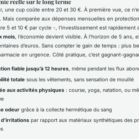
ie réelle sur le long terme
er, une cup coûte entre 20 et 30 €. À première vue, ce n’
. Mais comparée aux dépenses mensuelles en protections
re 5 et 10 € par cycle -, l’investissement est rapidement 
x mois
, l’économie devient visible. À l’horizon de 5 ans, el
entaines d’euros. Sans compter le gain de temps : plus b
harmacie en urgence. Côté pratique, c’est gagnant-gagna
tion fiable jusqu’à 12 heures
, même pendant les flux abon
ilité totale
sous les vêtements, sans sensation de mouillé
ée aux activités physiques
: course, yoga, natation, ou m
ée
e odeur
grâce à la collecte hermétique du sang
d’irritations
par rapport aux matériaux synthétiques des pr
es