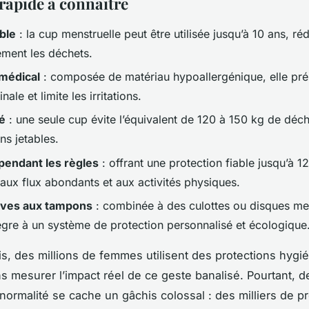
 rapide à connaître
able
: la cup menstruelle peut être utilisée jusqu’à 10 ans, ré
ement les déchets.
 médical
: composée de matériau hypoallergénique, elle pré
nale et limite les irritations.
té
: une seule cup évite l’équivalent de 120 à 150 kg de déch
ns jetables.
pendant les règles
: offrant une protection fiable jusqu’à 12
 aux flux abondants et aux activités physiques.
ives aux tampons
: combinée à des culottes ou disques me
tègre à un système de protection personnalisé et écologique
, des millions de femmes utilisent des protections hygi
ns mesurer l’impact réel de ce geste banalisé. Pourtant, d
 normalité se cache un gâchis colossal : des milliers de p