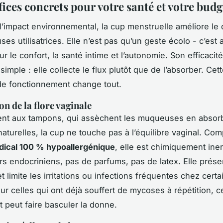
ices concrets pour votre santé et votre budg
l’impact environnemental, la cup menstruelle améliore le 
es utilisatrices. Elle n’est pas qu’un geste écolo - c’est 
r le confort, la santé intime et l’autonomie. Son efficacit
simple : elle collecte le flux plutôt que de l’absorber. Cet
de fonctionnement change tout.
n de la flore vaginale
ent aux tampons, qui assèchent les muqueuses en absorb
naturelles, la cup ne touche pas à l’équilibre vaginal. C
dical 100 % hypoallergénique
, elle est chimiquement iner
rs endocriniens, pas de parfums, pas de latex. Elle préser
t limite les irritations ou infections fréquentes chez certa
r celles qui ont déjà souffert de mycoses à répétition, c
peut faire basculer la donne.