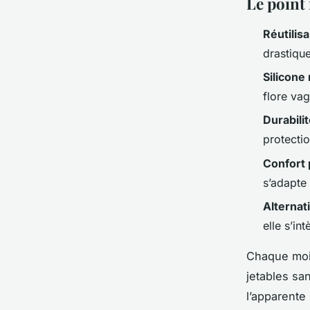
Le point
Réutilis
drastiqu
Silicone
flore vagi
Durabili
protectio
Confort 
s’adapte
Alternat
elle s’in
Chaque mois
jetables sa
l’apparente