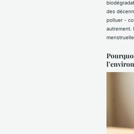
biodégradab
des décenni
polluer - c
autrement. 
menstruelle
Pourquoi
l’enviro