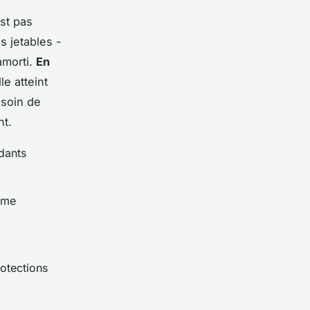
est pas
 jetables -
amorti.
En
le atteint
esoin de
nt.
dants
ême
otections