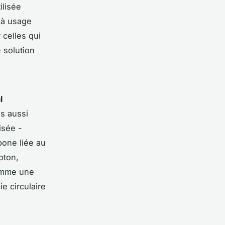
ilisée
 à usage
 celles qui
 solution
l
is aussi
isée -
bone liée au
oton,
comme une
e circulaire