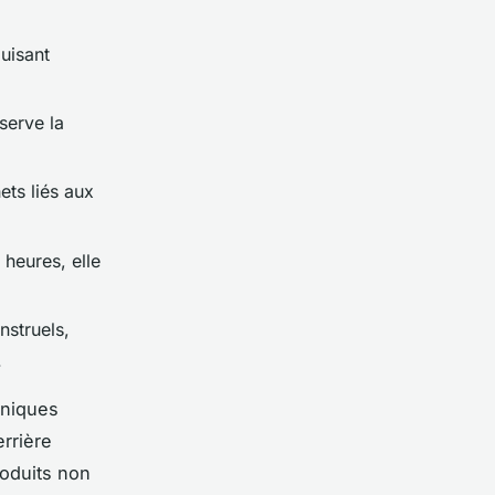
duisant
serve la
ets liés aux
 heures, elle
nstruels,
.
éniques
errière
roduits non