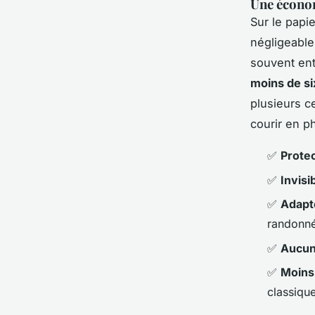
Une économ
Sur le papi
négligeable
souvent ent
moins de si
plusieurs c
courir en p
✅
Protec
✅
Invisib
✅
Adapt
randonn
✅
Aucun
✅
Moins 
classiqu