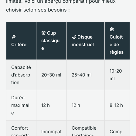
limites. Voici un aperçu comparatif pour mieux
choisir selon ses besoins :
🌼
🌸 Cup
🔎
🌙 Disque
Culott
classiqu
Critère
menstruel
e de
e
règles
Capacité
10-20
d’absorp
20-30 ml
25-40 ml
ml
tion
Durée
maximal
12 h
12 h
8-12 h
e
Confort
Compatible
Incompat
Comp
rapports
(certaines