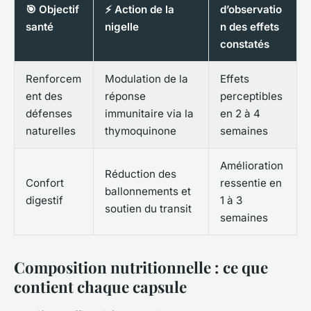
🎯 Objectif
⚡ Action de la
d’observatio
santé
nigelle
n des effets
constatés
Renforcem
Modulation de la
Effets
ent des
réponse
perceptibles
défenses
immunitaire via la
en 2 à 4
naturelles
thymoquinone
semaines
Amélioration
Réduction des
Confort
ressentie en
ballonnements et
digestif
1 à 3
soutien du transit
semaines
Composition nutritionnelle : ce que
contient chaque capsule