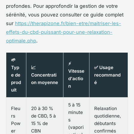
profondes. Pour approfondir la gestion de votre
sérénité, vous pouvez consulter ce guide complet
sur
https://therapizone.fr/bien-etre/maitriser-les-
effets-du-cbd-puissant-pour-une-relaxation-
optimale.php
.
🌱
⚡
Typ
📈
✅ Usage
Vitesse
e de
Concentrati
recommand
d'actio
prod
on moyenne
é
n
uit
5 à 15
Fleu
20 à 30 %
Relaxation
minute
rs
de CBD, 5 à
quotidienne,
s
Pow
15 % de
débutants
(vapori
er
CBN
confirmés