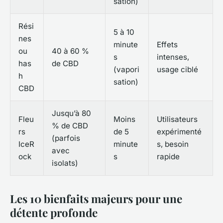
sation)
Rési
5 à 10
nes
minute
Effets
ou
40 à 60 %
s
intenses,
has
de CBD
(vapori
usage ciblé
h
sation)
CBD
Jusqu’à 80
Fleu
Moins
Utilisateurs
% de CBD
rs
de 5
expérimenté
(parfois
IceR
minute
s, besoin
avec
ock
s
rapide
isolats)
Les 10 bienfaits majeurs pour une
détente profonde