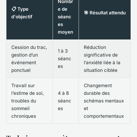
Nombr
📋 Type
e de
🎯 Résultat attendu
d'objectif
séanc
es
moyen
Cession du trac,
Réduction
1 à 3
gestion d’un
significative de
séanc
événement
l’anxiété liée à la
es
ponctuel
situation ciblée
Travail sur
Changement
l’estime de soi,
4 à 8
durable des
troubles du
séanc
schémas mentaux
sommeil
es
et
chroniques
comportementaux