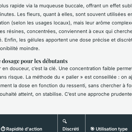
plus rapide via la muqueuse buccale, offrant un effet sub
nutes. Les fleurs, quant à elles, sont souvent utilisées e
ation (selon les usages locaux), mais leur arôme complex
es résines, concentrées, conviennent à ceux qui cherche
. Enfin, les gélules apportent une dose précise et discrè
onibilité moindre.
 dosage pour les débutants
n douceur, c’est la clé. Une concentration faible perme
ans risque. La méthode du « palier » est conseillée : on a
ment la dose en fonction du ressenti, sans chercher à fo
 souhaité atteint, on stabilise. C’est une approche prudent
🔍
⏱️ Rapidité d'action
Discréti
🎯 Utilisation type