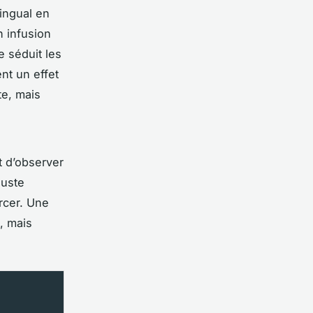
lingual en
n infusion
e séduit les
nt un effet
te, mais
t d’observer
juste
rcer. Une
e, mais