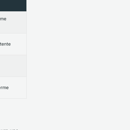
ème
tente
terme