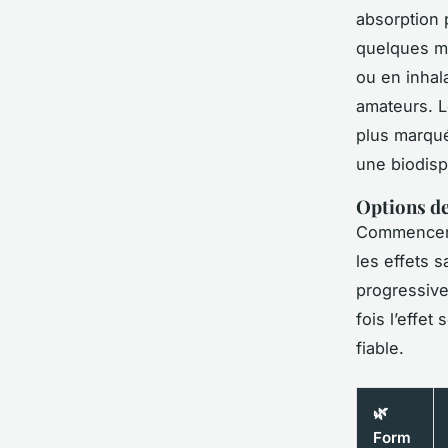
absorption 
quelques mi
ou en inhal
amateurs. L
plus marqué
une biodisp
Options de
Commencer e
les effets s
progressive
fois l’effet
fiable.
🌿
Form