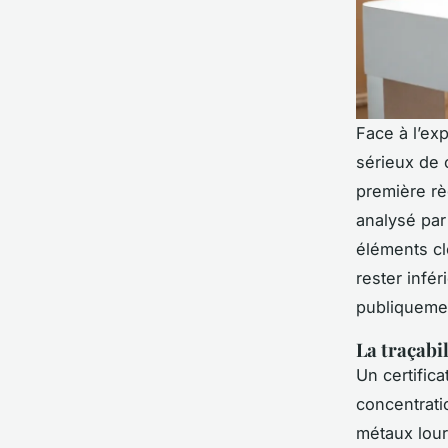
Face à l’exp
sérieux de 
première rè
analysé par 
éléments cl
rester infér
publiquemen
La traçabil
Un certifica
concentrati
métaux lour