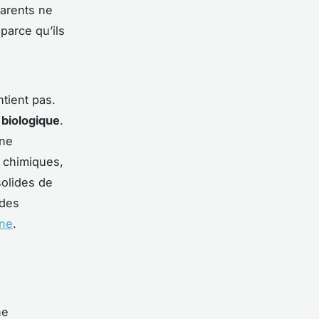
parents ne
 parce qu’ils
ntient
pas
.
 biologique
.
une
 chimiques,
solides de
 des
gne
.
ne