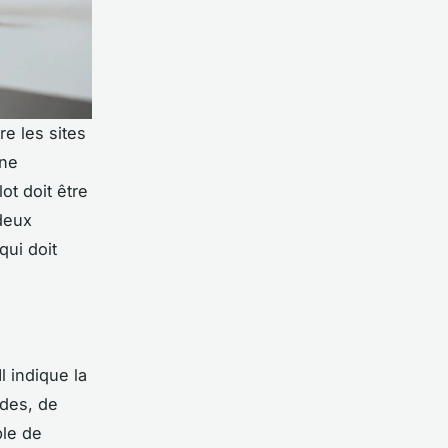
re les sites
Une
ot doit être
 deux
qui doit
l indique la
ides, de
ble de