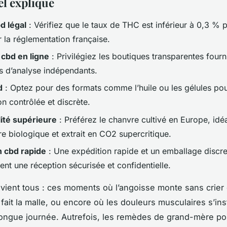
el expliqué
d légal
: Vérifiez que le taux de THC est inférieur à 0,3 % 
 la réglementation française.
 cbd en ligne
: Privilégiez les boutiques transparentes fourn
ts d’analyse indépendants.
d
: Optez pour des formats comme l’huile ou les gélules po
n contrôlée et discrète.
ité supérieure
: Préférez le chanvre cultivé en Europe, id
re biologique et extrait en CO2 supercritique.
n cbd rapide
: Une expédition rapide et un emballage discre
ent une réception sécurisée et confidentielle.
vient tous : ces moments où l’angoisse monte sans crier 
fait la malle, ou encore où les douleurs musculaires s’inst
ongue journée. Autrefois, les remèdes de grand-mère po