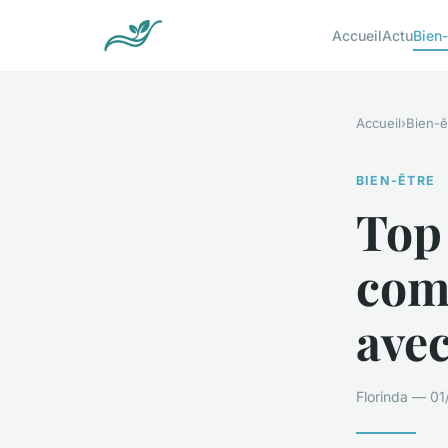
Accueil
Actu
Bien-
Accueil
›
Bien-ê
BIEN-ÊTRE
Top
com
avec
Florinda — 01