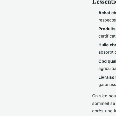
L'essenti
Achat cb
respecter
Produits
certifica
Huile cb
absorptio
Cbd qual
agricultu
Livraiso
garantiss
On s’en sou
sommeil se 
après une l