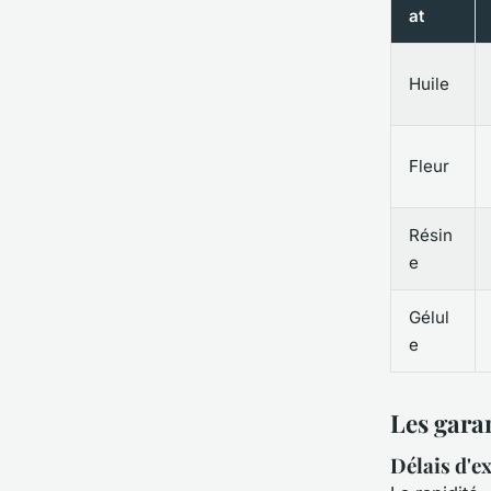
at
Huile
Fleur
Résin
e
Gélul
e
Les garan
Délais d'ex