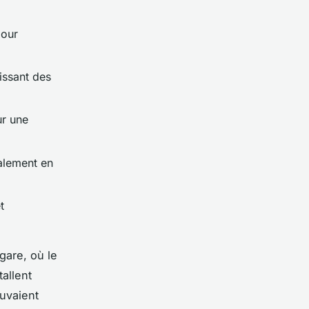
pour
issant des
ur une
éalement en
t
gare, où le
allent
uvaient