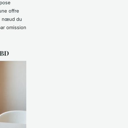
mpose
une offre
 le nœud du
par omission
 CBD