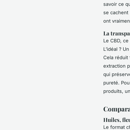
savoir ce q
se cachent p
ont
vraimen
La transpa
Le CBD, ce n
L’idéal ? U
Cela réduit
extraction 
qui préserv
pureté. Pou
produits, 
Comparati
Huiles, fle
Le format c