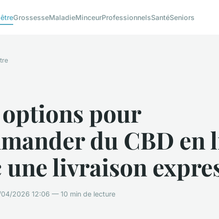
être
Grossesse
Maladie
Minceur
Professionnels
Santé
Seniors
tre
 options pour
mander du CBD en l
 une livraison expre
/04/2026 12:06 — 10 min de lecture