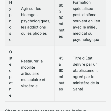
H
Formation
60
y
Agir sur les
spécialisée
à
p
blocages
post-diplôme,
90
n
psychologiques,
souvent en lien
mi
o
les addictions
avec le milieu
nut
s
ou les phobies
médical ou
es
e
psychologique
O
st
45
Titre d’État
Restaurer la
é
à
délivré par un
mobilité
o
60
établissement
articulaire,
p
mi
agréé par le
musculaire et
at
nut
ministère de la
viscérale
hi
es
Santé
e