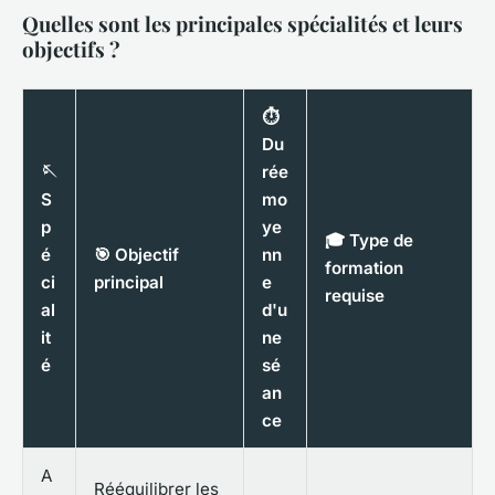
Quelles sont les principales spécialités et leurs
objectifs ?
⏱️
Du
🪡
rée
S
mo
p
ye
🎓 Type de
é
🎯 Objectif
nn
formation
ci
principal
e
requise
al
d'u
it
ne
é
sé
an
ce
A
Rééquilibrer les