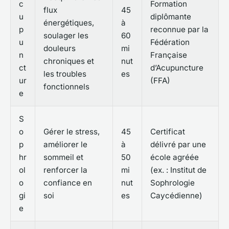
c
Formation
flux
45
u
diplômante
énergétiques,
à
p
reconnue par la
soulager les
60
u
Fédération
douleurs
mi
n
Française
chroniques et
nut
ct
d’Acupuncture
les troubles
es
ur
(FFA)
fonctionnels
e
S
o
Gérer le stress,
45
Certificat
p
améliorer le
à
délivré par une
hr
sommeil et
50
école agréée
ol
renforcer la
mi
(ex. : Institut de
o
confiance en
nut
Sophrologie
gi
soi
es
Caycédienne)
e