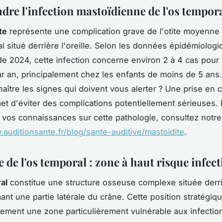
re l'infection mastoïdienne de l'os tempor
te
représente une complication grave de l'otite moyenne
al situé derrière l'oreille. Selon les données épidémiolog
de 2024, cette infection concerne environ 2 à 4 cas pour
ar an, principalement chez les enfants de moins de 5 ans
aître les signes qui doivent vous alerter ? Une prise en 
et d'éviter des complications potentiellement sérieuses.
 vos connaissances sur cette pathologie, consultez notre
.auditionsante.fr/blog/sante-auditive/mastoidite
.
de l'os temporal : zone à haut risque infec
al
constitue une structure osseuse complexe située derr
mant une partie latérale du crâne. Cette position stratégiqu
ment une zone particulièrement vulnérable aux infectio