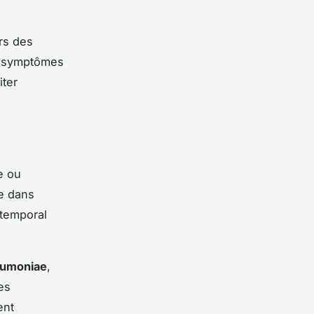
ers des
s symptômes
iter
e ou
ée dans
 temporal
eumoniae
,
es
ent