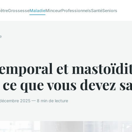
être
Grossesse
Maladie
Minceur
Professionnels
Santé
Seniors
e
emporal et mastoïdit
 ce que vous devez s
décembre 2025 — 8 min de lecture