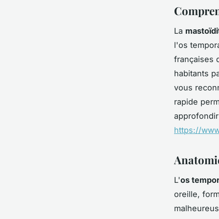
Comprend
La
mastoïdi
l'os tempor
françaises 
habitants p
vous reconn
rapide perm
approfondir
https://www
Anatomie 
L'
os tempor
oreille, for
malheureuse