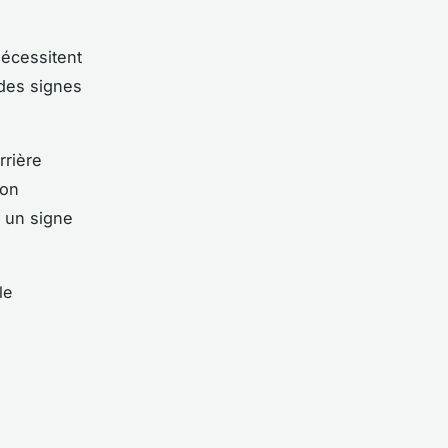
nécessitent
 des signes
rrière
ion
t un signe
le