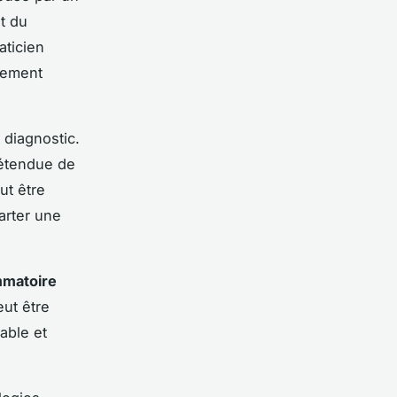
t du
aticien
flement
 diagnostic.
'étendue de
ut être
arter une
mmatoire
ut être
able et