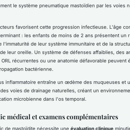
ment le système pneumatique mastoïdien par les voies n
acteurs favorisent cette progression infectieuse. L'âge co
erminant : les enfants de moins de 2 ans présentent un 
e l'immaturité de leur système immunitaire et de la struct
e de leur oreille. Un système de défenses affaiblies, des 
s ORL récurrentes ou une anatomie défavorable peuvent
 propagation bactérienne.
us inflammatoire entraîne un œdème des muqueuses et 
 des voies de drainage naturelles, créant un environneme
ication microbienne dans l'os temporal.
ic médical et examens complémentaires
ic de mastoïdite nécessite une
évaluation clinique
minuti