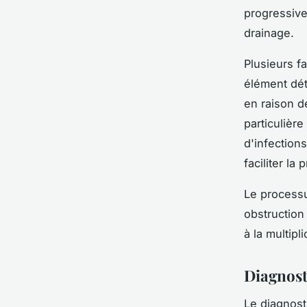
progressive
drainage.
Plusieurs f
élément dét
en raison d
particulièr
d'infection
faciliter la
Le process
obstruction
à la multipl
Diagnost
Le diagnost