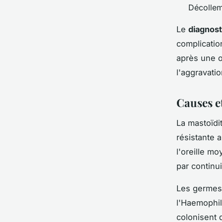
Décolleme
Le
diagnost
complicati
après une o
l'aggravatio
Causes e
La mastoïdi
résistante a
l'oreille m
par continu
Les germes
l'Haemophil
colonisent 