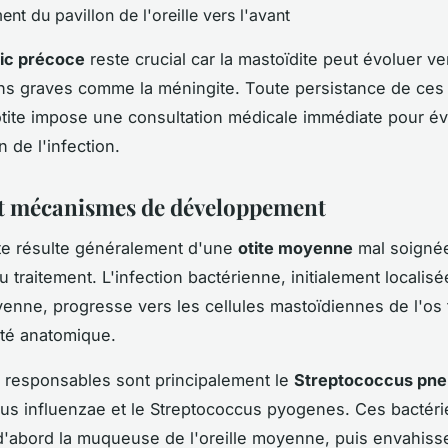
nt du pavillon de l'oreille vers l'avant
ic précoce
reste crucial car la mastoïdite peut évoluer v
ons graves comme la méningite. Toute persistance de ce
tite impose une consultation médicale immédiate pour év
n de l'infection.
t mécanismes de développement
te résulte généralement d'une
otite moyenne
mal soigné
u traitement. L'infection bactérienne, initialement localis
oyenne, progresse vers les cellules mastoïdiennes de l'os
ité anatomique.
 responsables sont principalement le
Streptococcus pn
us influenzae et le Streptococcus pyogenes. Ces bactéri
d'abord la muqueuse de l'oreille moyenne, puis envahiss