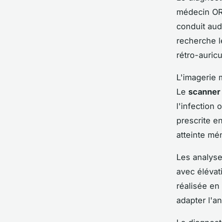
médecin ORL
conduit audi
recherche l
rétro-auric
L'imagerie 
Le
scanner
l'infection
prescrite e
atteinte mé
Les analys
avec élévat
réalisée en
adapter l'an