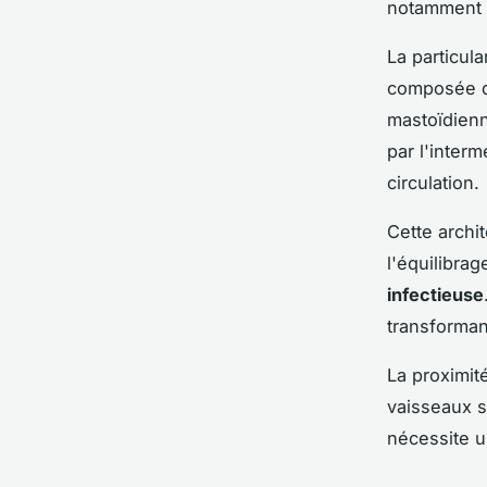
notamment l
La particul
composée de
mastoïdien
par l'interm
circulation.
Cette archi
l'équilibrag
infectieuse
transforman
La proximit
vaisseaux s
nécessite u