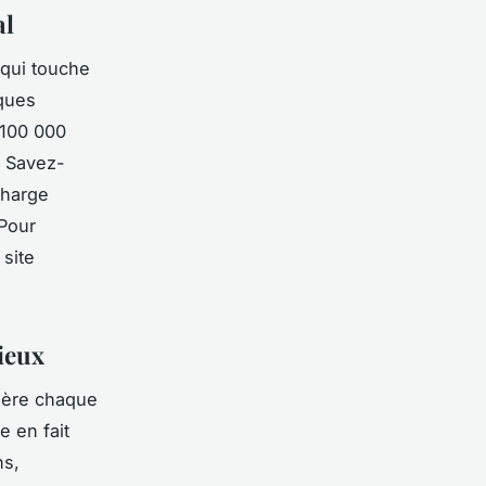
al
 qui touche
iques
 100 000
. Savez-
charge
 Pour
 site
tieux
ière chaque
e en fait
ns,