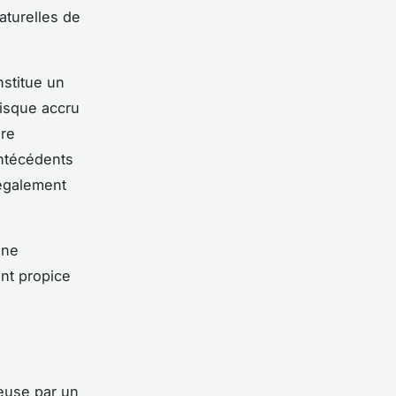
aturelles de
nstitue un
risque accru
ure
antécédents
 également
une
nt propice
euse par un