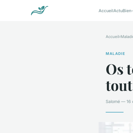
Accueil
Actu
Bien-
Accueil
›
Maladi
MALADIE
Os t
tout
Salomé — 16 