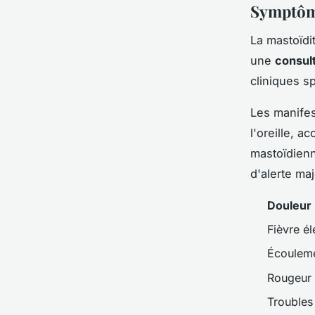
Symptôme
La mastoïdi
une
consul
cliniques s
Les manifes
l'oreille, 
mastoïdienn
d'alerte maj
Douleur
Fièvre é
Écouleme
Rougeur 
Troubles