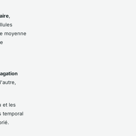
aire
,
llules
lle moyenne
de
agation
'autre,
 et les
s temporal
rié.